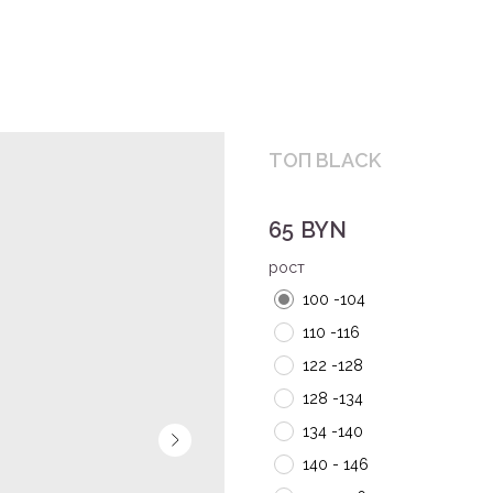
ТОП BLACK
65
BYN
рост
100 -104
110 -116
122 -128
128 -134
134 -140
140 - 146