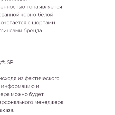
енностью топа является
ованной черно-белой
сочетается с шортами,
ггинсами бренда.
7% SP.
исходя из фактического
ю информацию и
мера можно будет
персонального менеджера
аказа.