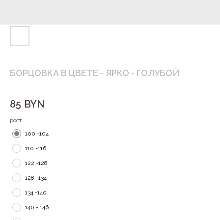
БОРЦОВКА В ЦВЕТЕ - ЯРКО - ГОЛУБОЙ
85
BYN
рост
100 -104
110 -116
122 -128
128 -134
134 -140
140 - 146