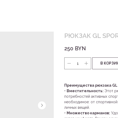
РЮКЗАК GL SPO
250
BYN
В КОРЗИ
Преимущества рюкзака GL 
•
Вместительность:
Этот рю
потребностей активных спор
необходимое: от спортивной
личных вещей.
•
Множество карманов:
Удо