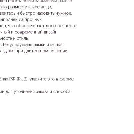
ащен несколькими карманами разных
бно разместить все вещи,
вентарь и быстро находить нужное.
ыполнен из прочных,
ов, что обеспечивает долговечность
ичный и современный дизайн
ность и стиль,
:
Регулируемые лямки и мягкая
т даже при длительном ношении.
блях РФ (RUB), укажите это в форме
и для уточнения заказа и способа