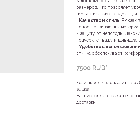
залог комфорта. Рюкзак осн
размеров, что позволяет удо
гимнастические предметы, ин
•
Качество и стиль:
Рюкзак в
водоотталкивающих материал
и защиту от непогоды. Лакон
подчеркнет вашу индивидуаль
•
Удобство в использовании
спинка обеспечивают комфор
7500 RUB*
Если вы хотите оплатить в ру
заказа.
Наш менеджер свяжется с вам
доставки.