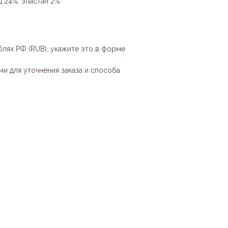
д 24%, эластан 2%
блях РФ (RUB), укажите это в форме
и для уточнения заказа и способа